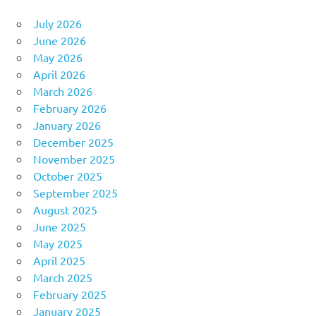
July 2026
June 2026
May 2026
April 2026
March 2026
February 2026
January 2026
December 2025
November 2025
October 2025
September 2025
August 2025
June 2025
May 2025
April 2025
March 2025
February 2025
January 2025