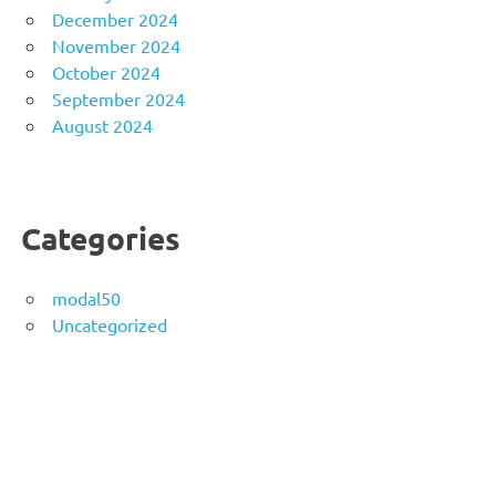
December 2024
November 2024
October 2024
September 2024
August 2024
Categories
modal50
Uncategorized