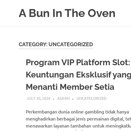
Skip
A Bun In The Oven
to
content
CATEGORY:
UNCATEGORIZED
Program VIP Platform Slot:
Keuntungan Eksklusif yan
Menanti Member Setia
JULY 30, 2026
ADMIN
UNCATEGORIZED
Perkembangan dunia online gambling tidak hanya
menghadirkan berbagai jenis permainan digital, tet
menawarkan layanan tambahan untuk meningkatk