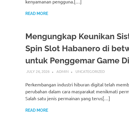
kenyamanan pengguna.[…]
READ MORE
Mengungkap Keunikan Si
Spin Slot Habanero di bet
untuk Penggemar Game Di
JULY 24, 2026
ADMIN
UNCATEGORIZED
Perkembangan industri hiburan digital telah mem
perubahan dalam cara masyarakat menikmati perm
Salah satu jenis permainan yang terus[…]
READ MORE