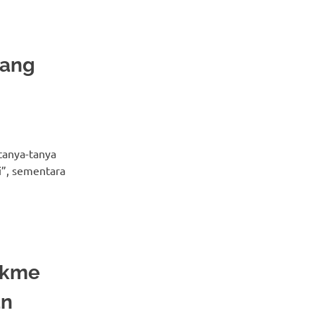
yang
tanya-tanya
i”, sementara
ikme
an