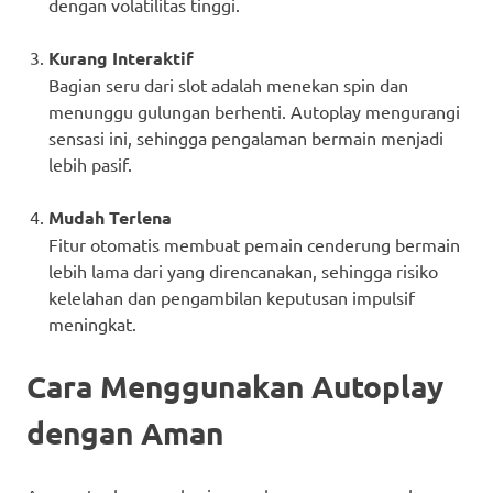
dengan volatilitas tinggi.
Kurang Interaktif
Bagian seru dari slot adalah menekan spin dan
menunggu gulungan berhenti. Autoplay mengurangi
sensasi ini, sehingga pengalaman bermain menjadi
lebih pasif.
Mudah Terlena
Fitur otomatis membuat pemain cenderung bermain
lebih lama dari yang direncanakan, sehingga risiko
kelelahan dan pengambilan keputusan impulsif
meningkat.
Cara Menggunakan Autoplay
dengan Aman