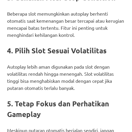
Beberapa slot memungkinkan autoplay berhenti
otomatis saat kemenangan besar tercapai atau kerugian
mencapai batas tertentu. Fitur ini penting untuk
menghindari kehilangan kontrol.
4. Pilih Slot Sesuai Volatilitas
Autoplay lebih aman digunakan pada slot dengan
volatilitas rendah hingga menengah. Slot volatilitas
tinggi bisa menghabiskan modal dengan cepat jika
putaran otomatis terlalu banyak.
5. Tetap Fokus dan Perhatikan
Gameplay
Meskipun putaran otomatis berjalan sendiri, jangan