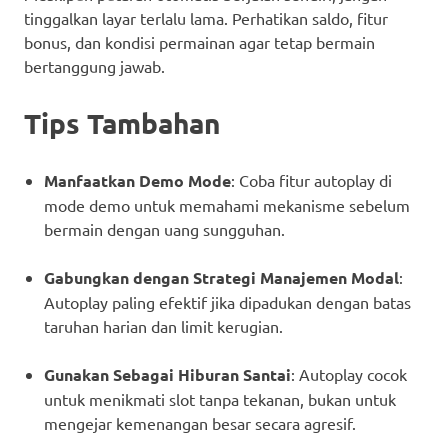
tinggalkan layar terlalu lama. Perhatikan saldo, fitur
bonus, dan kondisi permainan agar tetap bermain
bertanggung jawab.
Tips Tambahan
Manfaatkan Demo Mode
: Coba fitur autoplay di
mode demo untuk memahami mekanisme sebelum
bermain dengan uang sungguhan.
Gabungkan dengan Strategi Manajemen Modal
:
Autoplay paling efektif jika dipadukan dengan batas
taruhan harian dan limit kerugian.
Gunakan Sebagai Hiburan Santai
: Autoplay cocok
untuk menikmati slot tanpa tekanan, bukan untuk
mengejar kemenangan besar secara agresif.