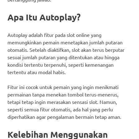
Apa Itu Autoplay?
Autoplay adalah fitur pada slot online yang
memungkinkan pemain menetapkan jumlah putaran
otomatis. Setelah diaktifkan, slot akan terus berputar
sesuai jumlah putaran yang ditentukan atau hingga
kondisi tertentu terpenuhi, seperti kemenangan
tertentu atau modal habis.
Fitur ini cocok untuk pemain yang ingin menikmati
permainan tanpa menekan tombol terus-menerus,
tetapi tetap ingin merasakan sensasi slot. Namun,
seperti semua fitur otomatis, ada hal yang perlu
diperhatikan agar pengalaman bermain tetap aman.
Kelebihan Menggunakan