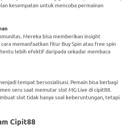
ggalan kesempatan untuk mencoba permainan
man
omunitas. Mereka bisa memberikan insight
cara memanfaatkan fitur Buy Spin atau free spin
a tentu lebih efektif daripada sekadar membaca
menjadi tempat bersosialisasi. Pemain bisa berbagi
en seru saat memutar slot MG Live di cipit88.
buat slot tidak hanya soal keberuntungan, tetapi
am Cipit88