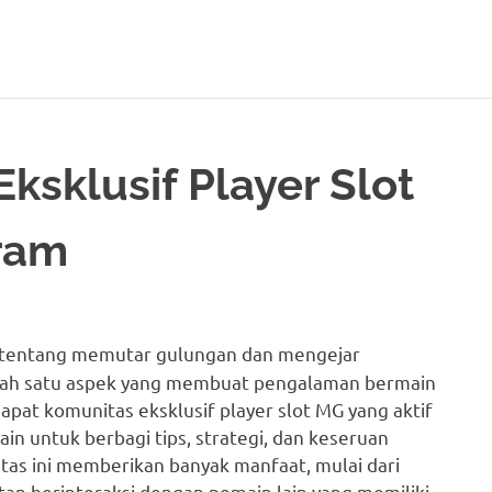
sklusif Player Slot
gram
ya tentang memutar gulungan dan mengejar
alah satu aspek yang membuat pengalaman bermain
dapat komunitas eksklusif player slot MG yang aktif
n untuk berbagi tips, strategi, dan keseruan
as ini memberikan banyak manfaat, mulai dari
n berinteraksi dengan pemain lain yang memiliki