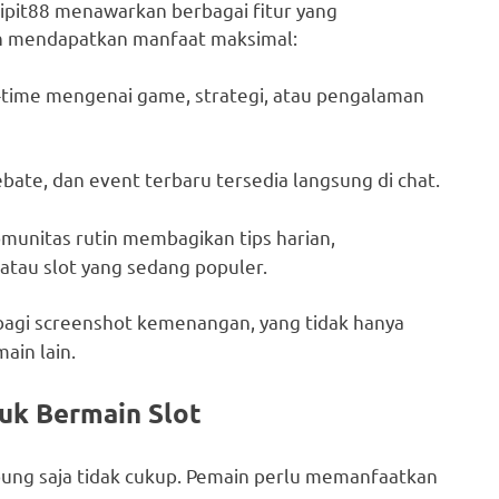
cipit88 menawarkan berbagai fitur yang
 mendapatkan manfaat maksimal:
al-time mengenai game, strategi, atau pengalaman
ebate, dan event terbaru tersedia langsung di chat.
omunitas rutin membagikan tips harian,
atau slot yang sedang populer.
bagi screenshot kemenangan, yang tidak hanya
ain lain.
uk Bermain Slot
ung saja tidak cukup. Pemain perlu memanfaatkan