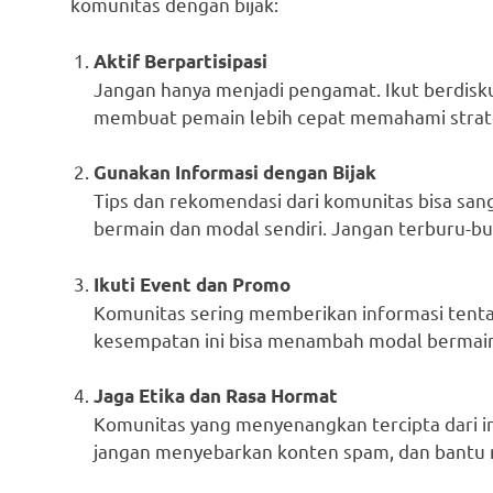
komunitas dengan bijak:
Aktif Berpartisipasi
Jangan hanya menjadi pengamat. Ikut berdisk
membuat pemain lebih cepat memahami strate
Gunakan Informasi dengan Bijak
Tips dan rekomendasi dari komunitas bisa sa
bermain dan modal sendiri. Jangan terburu-bu
Ikuti Event dan Promo
Komunitas sering memberikan informasi tent
kesempatan ini bisa menambah modal bermai
Jaga Etika dan Rasa Hormat
Komunitas yang menyenangkan tercipta dari int
jangan menyebarkan konten spam, dan bantu m