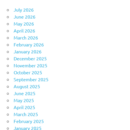
July 2026
June 2026
May 2026
April 2026
March 2026
February 2026
January 2026
December 2025
November 2025
October 2025
September 2025
August 2025
June 2025
May 2025
April 2025
March 2025
February 2025
January 2025