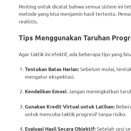
Penting untuk dicatat bahwa semua sistem ini t
metode yang bisa menjamin hasil tertentu. Pem
realistis.
Tips Menggunakan Taruhan Progr
Agar taktik ini efektif, ada beberapa tips yang bi
Sebelum mulai, tentu
Tentukan Batas Harian:
mengatur ekspektasi.
Jangan meningkatkan taruhan
Kendalikan Emosi:
Bebera
Gunakan Kredit Virtual untuk Latihan:
untuk mencoba taktik progresif tanpa risiko.
Setelah sesi se
Evaluasi Hasil Secara Objektif: