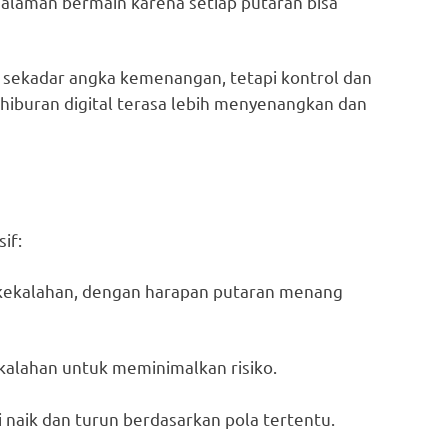
engalaman bermain karena setiap putaran bisa
 sekadar angka kemenangan, tetapi kontrol dan
hiburan digital terasa lebih menyenangkan dan
if:
 kekalahan, dengan harapan putaran menang
kalahan untuk meminimalkan risiko.
naik dan turun berdasarkan pola tertentu.