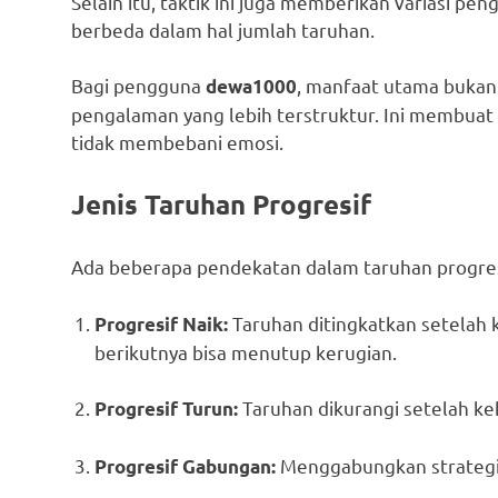
Selain itu, taktik ini juga memberikan variasi p
berbeda dalam hal jumlah taruhan.
Bagi pengguna
, manfaat utama bukan
dewa1000
pengalaman yang lebih terstruktur. Ini membuat 
tidak membebani emosi.
Jenis Taruhan Progresif
Ada beberapa pendekatan dalam taruhan progres
Taruhan ditingkatkan setelah
Progresif Naik:
berikutnya bisa menutup kerugian.
Taruhan dikurangi setelah ke
Progresif Turun:
Menggabungkan strategi 
Progresif Gabungan: