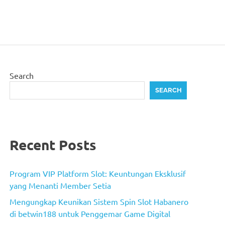
Search
SEARCH
Recent Posts
Program VIP Platform Slot: Keuntungan Eksklusif
yang Menanti Member Setia
Mengungkap Keunikan Sistem Spin Slot Habanero
di betwin188 untuk Penggemar Game Digital