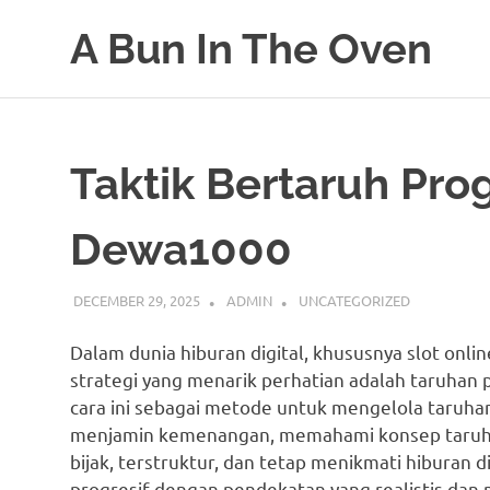
Skip
A Bun In The Oven
to
content
Taktik Bertaruh Prog
Dewa1000
DECEMBER 29, 2025
ADMIN
UNCATEGORIZED
Dalam dunia hiburan digital, khususnya slot online
strategi yang menarik perhatian adalah taruhan 
cara ini sebagai metode untuk mengelola taruhan
menjamin kemenangan, memahami konsep taruha
bijak, terstruktur, dan tetap menikmati hiburan d
progresif dengan pendekatan yang realistis da