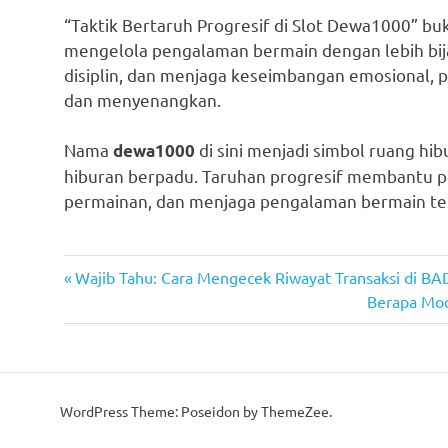
“Taktik Bertaruh Progresif di Slot Dewa1000” bu
mengelola pengalaman bermain dengan lebih bi
disiplin, dan menjaga keseimbangan emosional, p
dan menyenangkan.
Nama
di sini menjadi simbol ruang hibu
dewa1000
hiburan berpadu. Taruhan progresif membantu pe
permainan, dan menjaga pengalaman bermain tetap
Previous
Post
Wajib Tahu: Cara Mengecek Riwayat Transaksi di B
Post:
Next
Berapa Mod
navigation
Post:
WordPress Theme: Poseidon by ThemeZee.