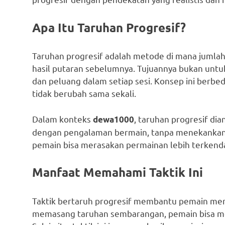
Apa Itu Taruhan Progresif?
Taruhan progresif adalah metode di mana jumla
hasil putaran sebelumnya. Tujuannya bukan untuk
dan peluang dalam setiap sesi. Konsep ini berbe
tidak berubah sama sekali.
Dalam konteks
, taruhan progresif di
dewa1000
dengan pengalaman bermain, tanpa menekankan
pemain bisa merasakan permainan lebih terkenda
Manfaat Memahami Taktik Ini
Taktik bertaruh progresif membantu pemain menge
memasang taruhan sembarangan, pemain bisa m