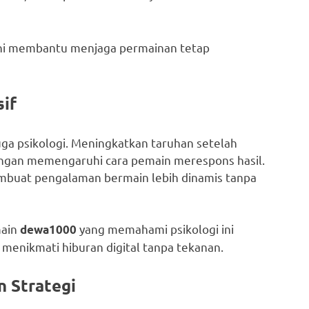
s ini membantu menjaga permainan tetap
sif
juga psikologi. Meningkatkan taruhan setelah
gan memengaruhi cara pemain merespons hasil.
membuat pengalaman bermain lebih dinamis tanpa
main
yang memahami psikologi ini
dewa1000
 menikmati hiburan digital tanpa tekanan.
n Strategi